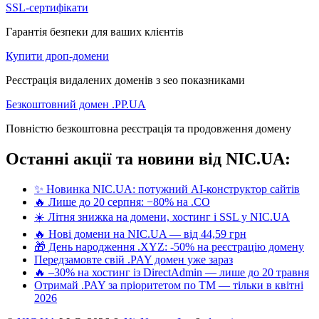
SSL-сертифікати
Гарантія безпеки для ваших клієнтів
Купити дроп-домени
Реєстрація видалених доменів з seo показниками
Безкоштовний домен .PP.UA
Повністю безкоштовна реєстрація та продовження домену
Останні акції та новини від NIC.UA:
✨ Новинка NIC.UA: потужний AI-конструктор сайтів
🔥 Лише до 20 серпня: −80% на .CO
☀️ Літня знижка на домени, хостинг і SSL у NIC.UA
🔥 Нові домени на NIC.UA — від 44,59 грн
🎁 День народження .XYZ: -50% на реєстрацію домену
Передзамовте свій .PAY домен уже зараз
🔥 –30% на хостинг із DirectAdmin — лише до 20 травня
Отримай .PAY за пріоритетом по ТМ — тільки в квітні
2026